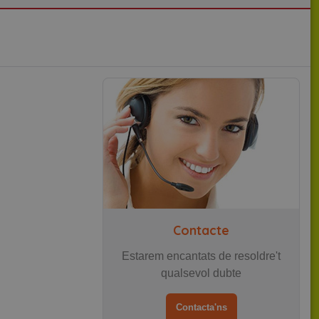
dels visitants. És necessari
rrectament.
ocial AddThis, que normalment
tir contingut amb una gran
This
, segons la documentació que
zema un recompte actualitzat de
mita la recopilació de dades en
l compartidor
ocial AddThis, que normalment
que és una actualització
tir contingut amb una gran
ookie s’utilitza per distingir
e es tracta d’una nova cookie
entificador de client. S'inclou
classificat en el supòsit que
ades de visitants, sessions i
ei.
alitza un valor únic per a cada
àgines vistes.
Contacte
Estarem encantats de resoldre't
qualsevol dubte
Contacta'ns