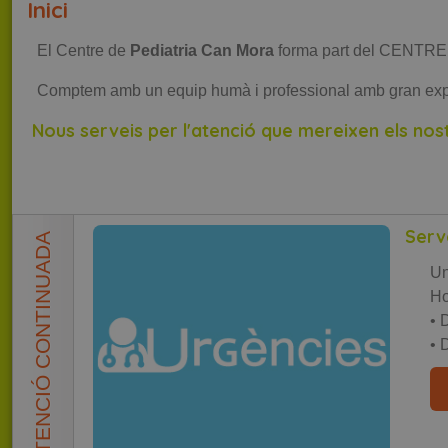
Inici
El Centre de
Pediatria Can Mora
forma part del CENTRE 
Comptem amb un equip humà i professional amb gran experiè
Nous serveis per l'atenció que mereixen els nos
Serv
ATENCIÓ CONTINUADA
Un
Ho
• 
• 