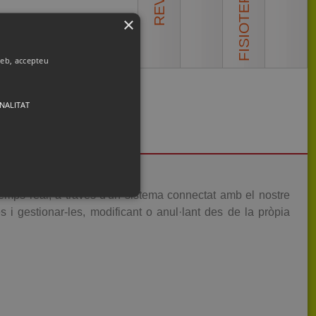
×
 web, accepteu
NALITAT
emps real, a través d'un sistema connectat amb el nostre
es i gestionar-les, modificant o anul·lant des de la pròpia
 gestió de comptes. El lloc web no
ript.com per recordar les