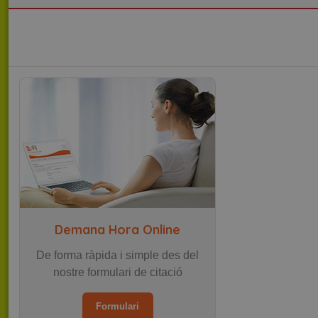
Nom
Domini
Nom
Nom
Domini
Domini
__atuvc
www.centrepediatri
_gat
uvc
.centrepediatriacanmo
.addthis.com
loc
.addthis.com
__atuvs
www.centrepediatri
_ga
.centrepediatriacanmo
_gid
.centrepediatriacanmo
Demana Hora Online
De forma ràpida i simple des del
nostre formulari de citació
Formulari