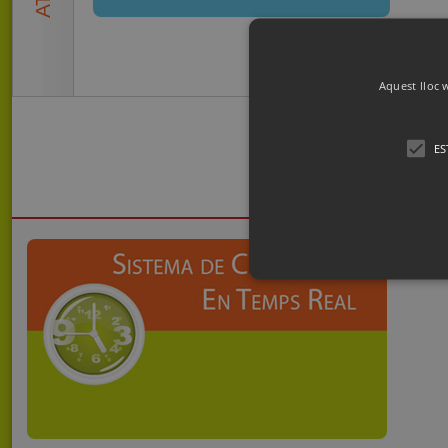
Aquest lloc w
ES
Les galetes estrictament necessàri
es pot utilitzar correctament sen
Nom
Domin
CookieScriptConsent
www.ce