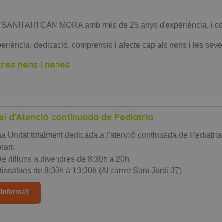
SANITARI CAN MORA amb més de 25 anys d'experiència, i com 
ncia, dedicació, comprensió i afecte cap als nens i les seves 
tres nens i nenes
ei d'Atenció continuada de Pediatria
a Unitat totalment dedicada a l’atenció continuada de Pediatria
rari:
De dilluns a divendres de 8:30h a 20h
Dissabtes de 8:30h a 13:30h (Al carrer Sant Jordi 37)
Informa't